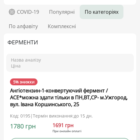
COVID-19
Популярні
По категоріях
По алфавіту
Комплексні
ФЕРМЕНТИ
Назва аналізу
Ціна
5% знижки
Ангіотензин-1-конвертуючий фермент /
АСЕ*можна здати тільки в ПН,ВТ,СР- м.Ужгород,
вул. Івана Коршинського, 25
Код: 0195
|
Термін виконання:
до 15 дн.
1780 грн
1691 грн
При онлайн оплаті