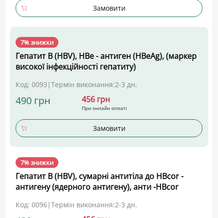
Замовити
7% знижки
Гепатит В (HBV), НВе - антиген (НВеAg), (маркер
високої інфекційності гепатиту)
Код: 0093
|
Термін виконання:
2-3 дн.
490 грн
456 грн
При онлайн оплаті
Замовити
7% знижки
Гепатит В (HBV), сумарні антитіла до НВсоr -
антигену (ядерного антигену), анти -НВсоr
Код: 0096
|
Термін виконання:
2-3 дн.