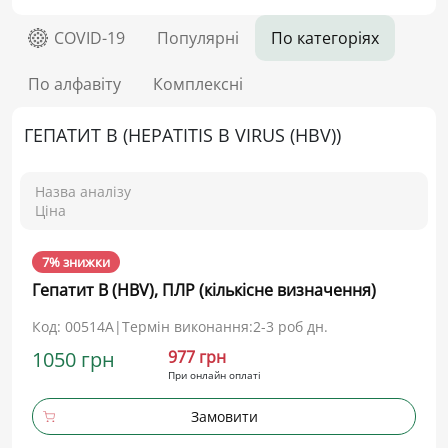
COVID-19
Популярні
По категоріях
По алфавіту
Комплексні
ГЕПАТИТ В (HEPATITIS B VIRUS (HBV))
Назва аналізу
Ціна
7% знижки
Гепатит В (HBV), ПЛР (кількісне визначення)
Код: 00514А
|
Термін виконання:
2-3 роб дн.
1050 грн
977 грн
При онлайн оплаті
Замовити