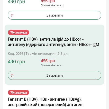
490 грн
456 грн
При онлайн оплаті
Замовити
7% знижки
Гепатит В (HBV), антитіла ІgM до НВсоr -
антигену (ядерного антигену), анти - НВсоr- ІgM
Код: 0095
|
Термін виконання:
2-3 дн.
490 грн
456 грн
При онлайн оплаті
Замовити
7% знижки
Гепатит В (HBV), HBs - антиген (HBsAg),
австралійський (поверхневий) антиген