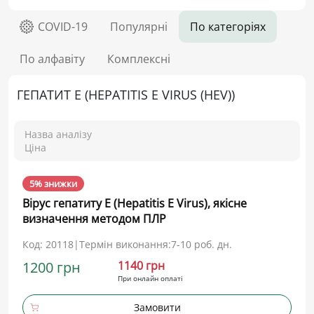
COVID-19
Популярні
По категоріях
По алфавіту
Комплексні
ГЕПАТИТ Е (HEPATITIS E VIRUS (HEV))
Назва аналізу
Ціна
5% знижки
Вірус гепатиту Е (Hepatitis Е Virus), якісне
визначення методом ПЛР
Код: 20118
|
Термін виконання:
7-10 роб. дн.
1200 грн
1140 грн
При онлайн оплаті
Замовити