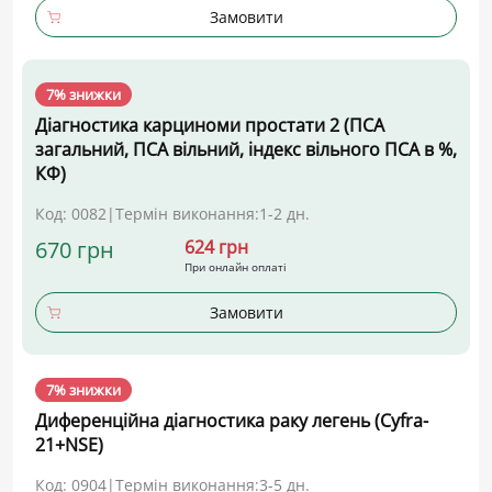
Замовити
7% знижки
Діагностика карциноми простати 2 (ПСА
загальний, ПСА вільний, індекс вільного ПСА в %,
КФ)
Код: 0082
|
Термін виконання:
1-2 дн.
670 грн
624 грн
При онлайн оплаті
Замовити
7% знижки
Диференційна діагностика раку легень (Cyfra-
21+NSE)
Код: 0904
|
Термін виконання:
3-5 дн.