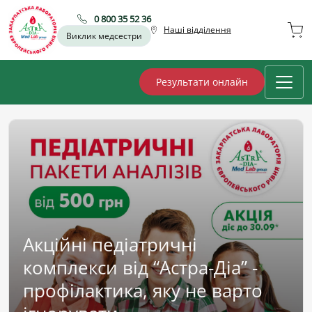
0 800 35 52 36
Наші відділення
Виклик медсестри
Результати онлайн
Акційні педіатричні
комплекси від “Астра-Діа” -
профілактика, яку не варто