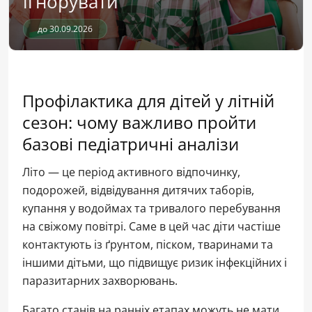
ігнорувати
до 30.09.2026
Профілактика для дітей у літній
сезон: чому важливо пройти
базові педіатричні аналізи
Літо — це період активного відпочинку,
подорожей, відвідування дитячих таборів,
купання у водоймах та тривалого перебування
на свіжому повітрі. Саме в цей час діти частіше
контактують із ґрунтом, піском, тваринами та
іншими дітьми, що підвищує ризик інфекційних і
паразитарних захворювань.
Багато станів на ранніх етапах можуть не мати