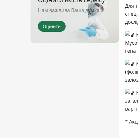
Для т
Нам важлива Ваша думка
спеці
дослі
Оцінити
К
Mycop
гепат
К
(фолі
залоз
К
загал
варті
* Акц