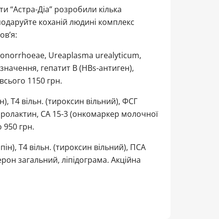
ти “Астра-Діа” розробили кілька
подаруйте коханій людині комплекс
ов’я:
gonorrhoeae, Ureaplasma urealyticum,
значення, гепатит В (HBs-антиген),
 всього 1150 грн.
, Т4 вільн. (тироксин вільний), ФСГ
пролактин, СА 15-3 (онкомаркер молочної
 950 грн.
н), Т4 вільн. (тироксин вільний), ПСА
рон загальний, ліпідограма. Акційна