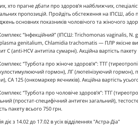
их, хто прагне дбати про здоров’я найближчих, спеціаліс
альних пропозицій. Пройдіть обстеження на ІПСШ, або 
джень основних показників чоловічого та жіночого здор
омплекс “Інфекційний” (ІПСШ: Trichomonas vaginalis, N. 
lasma genitalium, Chlamidia trachomatis — ПЛР якісне ви
ит С (anti-HCV антитіла сумарні). Акційна вартість пакету
омплекс “Турбота про жіноче здоров’я”: ТТГ (тиреотропін)
кулостимулюючий гормон), ЛГ (лютеїнізуючий гормон), 
и), СА 125 (онкомаркер яєчників). Акційна вартість усього
омплекс “Турбота про чоловіче здоров’я”: ТТГ (тиреотропі
ьний (простат-специфічний антиген загальний), тестосте
сть пакету всього 750 грн.
ія діє з 14.02 до 17.02 в усіх відділеннях "Астра-Діа"