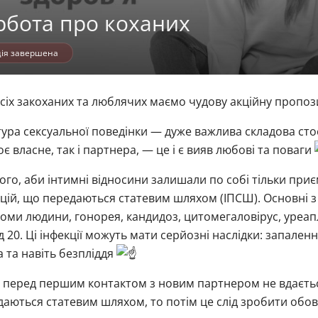
рбота про коханих
ія завершена
сіх закоханих та люблячих маємо чудову акційну пропоз
ура сексуальної поведінки — дуже важлива складова стос
оє власне, так і партнера, — це і є вияв любові та поваги
ого, аби інтимні відносини залишали по собі тільки приє
цій, що передаються статевим шляхом (ІПСШ). Основні з ни
оми людини, гонорея, кандидоз, цитомегаловірус, уреапла
 20. Ці інфекції можуть мати серйозні наслідки: запаленн
 та навіть безпліддя
 перед першим контактом з новим партнером не вдається
аються статевим шляхом, то потім це слід зробити обо