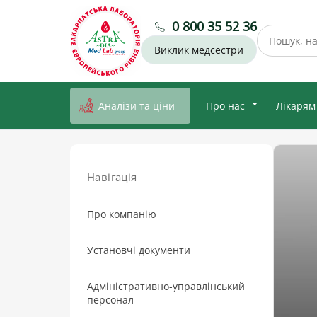
0 800 35 52 36
Виклик медсестри
Аналізи та ціни
Про нас
Лікарям
Навігація
Про компанію
Установчі документи
Адміністративно-управлінський
персонал