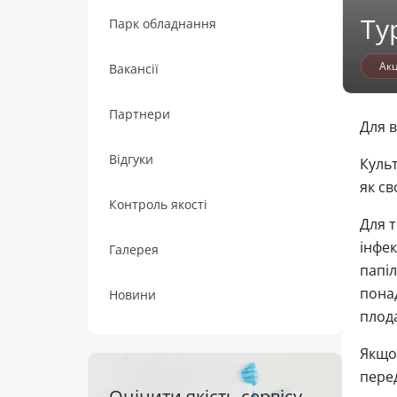
Ту
Парк обладнання
Акц
Вакансії
Партнери
Для в
Відгуки
Культ
як св
Контроль якості
Для т
інфек
Галерея
папіл
понад
Новини
плода
Якщо
перед
Оцінити якість сервісу