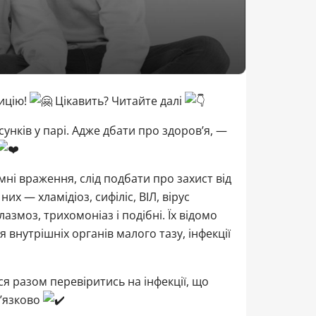
ицію!
Цікавить? Читайте далі
унків у парі. Адже дбати про здоров’я, —
мні враження, слід подбати про захист від
х — хламідіоз, сифіліс, ВІЛ, вірус
змоз, трихомоніаз і подібні. Їх відомо
я внутрішніх органів малого тазу, інфекції
 разом перевіритись на інфекції, що
в’язково