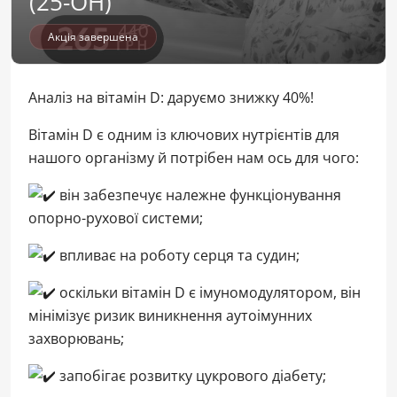
(25-OH)
Акція завершена
Аналіз на вітамін D: даруємо знижку 40%!
Вітамін D є одним із ключових нутрієнтів для
нашого організму й потрібен нам ось для чого:
він забезпечує належне функціонування
опорно-рухової системи;
впливає на роботу серця та судин;
оскільки вітамін D є імуномодулятором, він
мінімізує ризик виникнення аутоімунних
захворювань;
запобігає розвитку цукрового діабету;