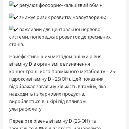
регулює фосфорно-кальцієвий обмін;
знижує ризик розвитку новоутворень;
важливий для центральної нервової
системи, попереджає розвиток депресивних
станів.
Найефективнішим методом оцінки рівня
вітаміну D в організмі є визначення
концентрації його проміжного метаболіту – 25-
гідроксивітаміну D - 25(OH). Цей показник
відображає загальну кількість вітаміну, яка
надходить і з харчових продуктів, і
виробляється в шкірі під впливом
ультрафіолету.
Перевірте рівень вітаміну D (25-ОН) та
заощадьте 40% від вартості! Замовляйте