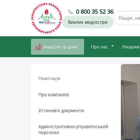
0 800 35 52 36
Виклик медсестри
Аналізи та ціни
Про нас
Лікарям
Навігація
Про компанію
Установчі документи
Адміністративно-управлінський
персонал