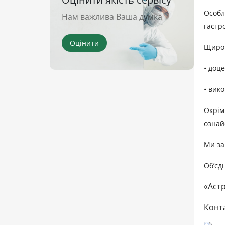
Особл
Нам важлива Ваша думка
гастр
Оцінити
Щиро 
• доц
• вик
Окрім
ознай
Ми за
Об’єд
«Астр
Конта