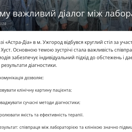
му важливий діалог між лабора
2024
зі «Астра-Діа» в м. Ужгород відбувся круглий стіл за участ
 Хуст. Основною темою зустрічі стала важливість співпра
одія забезпечує індивідуальний підхід до обстежень і 
 результати діагностики.
комунікація дозволяє:
ховувати клінічну картину пацієнта;
оваджувати сучасні методи діагностики;
тролювати якість та ефективність терапії.
зультат: співпраця між лабораторією та клінікою значно підвищ