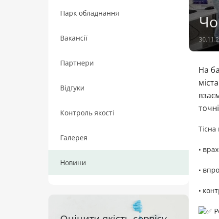
Парк обладнання
Чо
Вакансії
30.11.
Партнери
На ба
міста
Відгуки
взаєм
точні
Контроль якості
Тісна 
Галерея
• вра
Новини
• впр
• кон
Ре
Оцінити якість сервісу