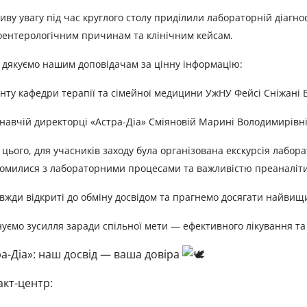
иву увагу під час круглого столу приділили лабораторній діагно
оентерологічним причинам та клінічним кейсам.
дякуємо нашим доповідачам за цінну інформацію:
енту кафедри терапії та сімейної медицини УжНУ Фейсі Сніжані В
онавчій директорці «Астра-Діа» Сміяновій Марині Володимирівні
 цього, для учасників заходу була організована екскурсія лаборат
омилися з лабораторними процесами та важливістю преаналіти
вжди відкриті до обміну досвідом та прагнемо досягати найвищих
нуємо зусилля заради спільної мети — ефективного лікування та
а-Діа»: наш досвід — ваша довіра
кт-центр: