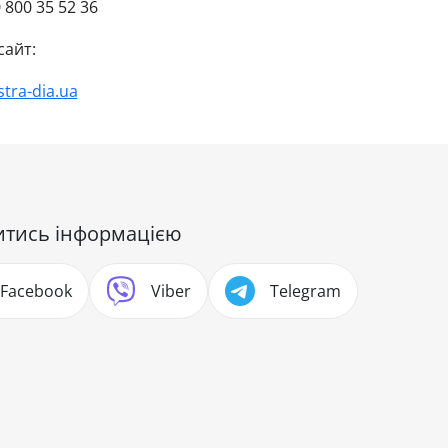
 800 35 52 36
сайт:
stra-dia.ua
итись інформацією
Facebook
Viber
Telegram