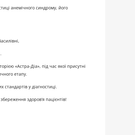
стиці анемічного синдрому, його
асилівні,
.
орією «Астра-Діа», під час якої присутні
чного етапу.
 стандартів у діагностиці.
 збереження здоров’я пацієнтів!