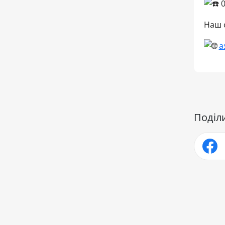
0
Наш 
a
Поділ