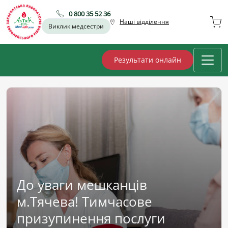
0 800 35 52 36
Наші відділення
Виклик медсестри
Результати онлайн
До уваги мешканців
м.Тячева! Тимчасове
призупинення послуги