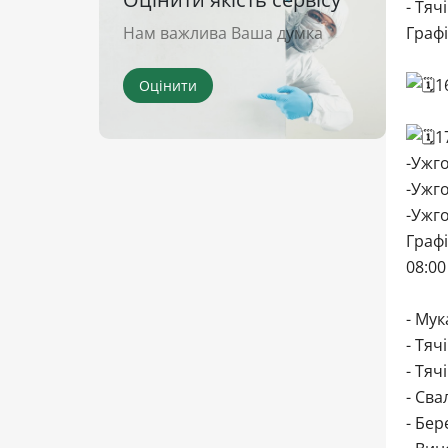
- Тяч
Нам важлива Ваша думка
Графі
1
Оцінити
1
-Ужго
-Ужго
-Ужго
Графі
08:00
- Мук
- Тяч
- Тяч
- Сва
- Бер