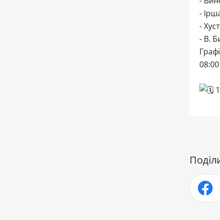
- Вин
- Ірш
- Хус
- В. 
Графі
08:00
1
Поділ