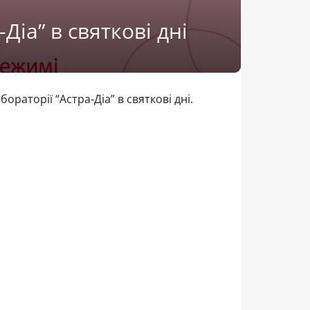
Діа” в святкові дні
раторії “Астра-Діа” в святкові дні.