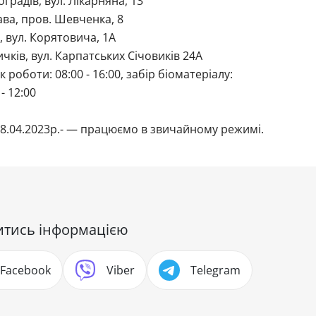
оградів, вул. Лікарняна, 13
ава, пров. Шевченка, 8
т, вул. Корятовича, 1А
Бичків, вул. Карпатських Січовиків 24А
к роботи: 08:00 - 16:00, забір біоматеріалу:
 - 12:00
8.04.2023р.- — працюємо в звичайному режимі.
итись інформацією
Facebook
Viber
Telegram