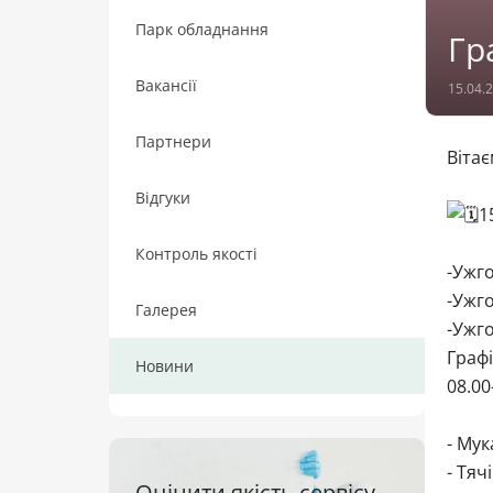
Парк обладнання
Гр
Вакансії
15.04.
Партнери
Вітає
Відгуки
1
Контроль якості
-Ужго
-Ужго
Галерея
-Ужго
Графі
Новини
08.00
- Мук
- Тяч
Оцінити якість сервісу