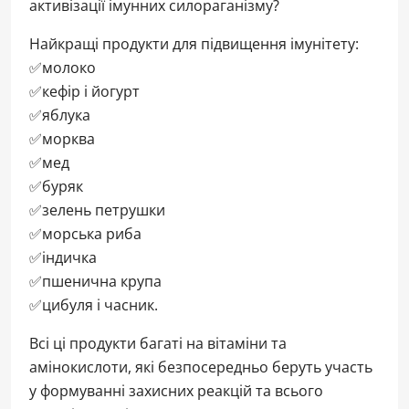
активізації імунних силораганізму?
Найкращі продукти для підвищення імунітету:
✅молоко
✅кефір і йогурт
✅яблука
✅морква
✅мед
✅буряк
✅зелень петрушки
✅морська риба
✅індичка
✅пшенична крупа
✅цибуля і часник.
Всі ці продукти багаті на вітаміни та
амінокислоти, які безпосередньо беруть участь
у формуванні захисних реакцій та всього