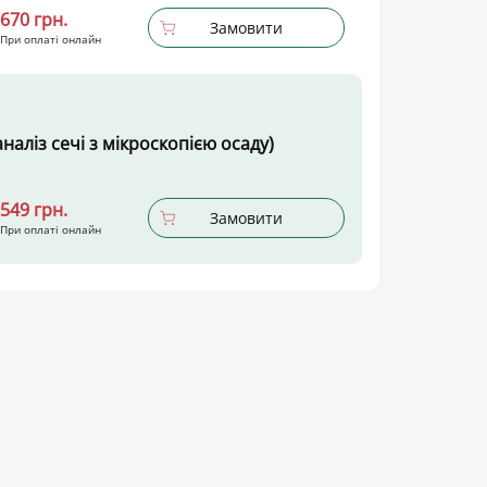
670 грн.
Замовити
При оплаті онлайн
наліз сечі з мікроскопією осаду)
549 грн.
Замовити
При оплаті онлайн