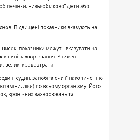
б печінки, низькобілкової дієти або
снов. Підвищені показники вказують на
. Високі показники можуть вказувати на
нфекційні захворювання. Знижені
, великі крововтрати.
редині судин, запобігаючи її накопиченню
ітаміни, ліки) по всьому організму. Його
ок, хронічних захворювань та