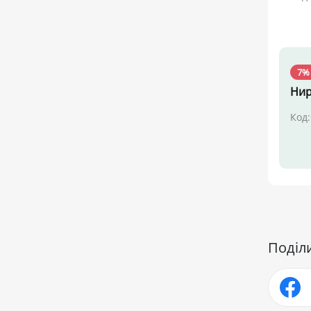
7%
Нир
Код:
Поділ