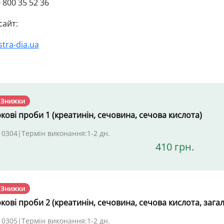
 800 35 52 36
сайт:
stra-dia.ua
 Знижки
кові проби 1 (креатинін, сечовина, сечова кислота)
 0304
|
Термін виконання:
1-2 дн.
410 грн.
 Знижки
кові проби 2 (креатинін, сечовина, сечова кислота, загал
 0305
|
Термін виконання:
1-2 дн.