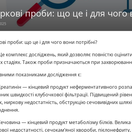
ркові проби: що це і для чого 
2025
ві проби: що це і для чого вони потрібні?
е комплекс досліджень, який дозволяє повністю оцінити
х стадіях. Також проби призначаються при захворювання
вними показниками дослідження є:
реатинін — кінцевий продукт неферментативного розпа
ник швидкості клубочкової фільтрації. Підвищений ріве
, ниркову недостатність, обструкцію сечовивідних шляхів,
однення.
ечовина — кінцевий продукт метаболізму білків. Велика
вої недостатності, сечокам’яної хвороби, пієлонефриту, 