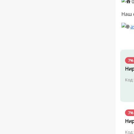
0
Наш 
a
7%
Нир
Код:
7%
Нир
Код: