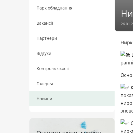
Парк обладнання
Ни
Вакансії
26.01.
Партнери
Нирко
Відгуки
Ц
ранні
Контроль якості
Осно
Галерея
К
показ
Новини
нирок
знев
С
нирко
Оцінити якість сервісу