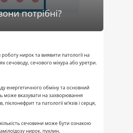
вони потрібні?
 роботу нирок та виявити патології на
х сечоводу, сечового міхура або уретри.
ду енергетичного обміну та основний
нь може вказувати на захворювання
 пієлонефрит та патології м’язів і серця,
 кількість сечовини може бути ознакою
амілоїдозу нирок, пухлин,