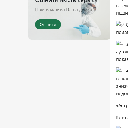
гломе
Нам важлива Ваша думка
підви
Оцінити
С
подаг
З
аутоі
показ
А
в тка
зниж
недої
«Астр
Конта