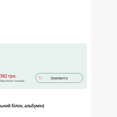
382 грн.
Замовити
При оплаті онлайн
ьний білок, альбумін)