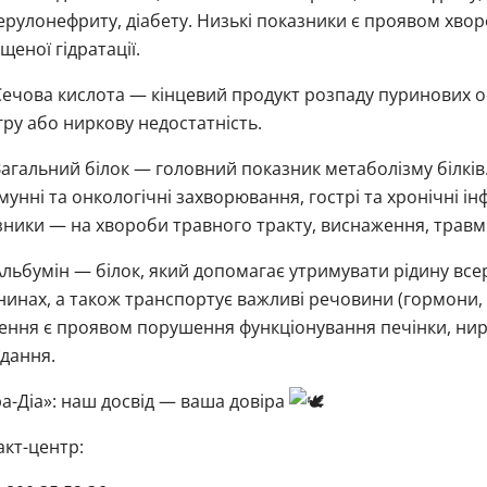
рулонефриту, діабету. Низькі показники є проявом хворо
щеної гідратації.
ечова кислота — кінцевий продукт розпаду пуринових о
ру або ниркову недостатність.
агальний білок — головний показник метаболізму білків
мунні та онкологічні захворювання, гострі та хронічні і
ники — на хвороби травного тракту, виснаження, травми
льбумін — білок, який допомагає утримувати рідину все
нинах, а також транспортує важливі речовини (гормони, в
ення є проявом порушення функціонування печінки, нир
дання.
а-Діа»: наш досвід — ваша довіра
кт-центр: