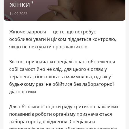
жінки"
14.09.2023
Жіноче здоров’я — це те, що потребує
особливої уваги й цілком піддається контролю,
якщо не нехтувати профілактикою.
Звісно, призначати спеціалізовані обстеження
собі самостійно не слід, для цього є огляд у
терапевта, гінеколога та маммолога, однак у
будь-якому разі не обійтися без лабораторної
діагностики.
Для об’єктивної оцінки ряду критично важливих
показників роботи організму призначаються
лабораторні дослідження. Спеціальна
пропозиція для всіх, хто дбає про своє здоров’я -