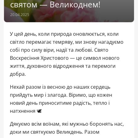
святом — Великоднем!
20.04.2025
У цей день, коли природа оновлюється, коли
світло перемагає темряву, ми знову нагадуємо
собі про силу віри, надії та любові. Свято
Воскресіння Христового — це символ нового
життя, духовного відродження та перемоги
добра.
Нехай разом із весною до наших сердець
прийдуть мир і злагода. Віримо, що кожен
новий день приноситиме радість, тепло і
натхнення 🕊️
Дякуємо всім воїнам, які мужньо боронять нас,
доки ми святкуємо Великдень. Разом