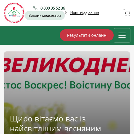
0 800 35 52 36
Наші відділення
Виклик медсестри
Результати онлайн
Щиро вітаємо вас із
найсвітлішим весняним