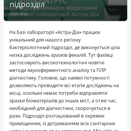
підрозділ
10.01.2022
На базі лабораторії «Астра-Діа» працює
унікальний для нашого регіону
бактеріологічний підрозділ, де виконується ціла
низка досліджень зразків фекалій. Тут фахівці
застосовують високотехнологічні новітні
методи імуноферментного аналізу та ПЛР
діагностику. Головне, що наявні потужності
дозволяють проводити всі етапи досліджень на
місці, оскільки немає потреби відправляти
зразки біоматеріалів до інших міст, а отже час,
необхідний для діагностики, скорочується в
рази. Підрозділ розташований в окремих
приміщеннях, із дотриманням всіх санітарних
норм і знаходиться за адресою: вул. Минайська,