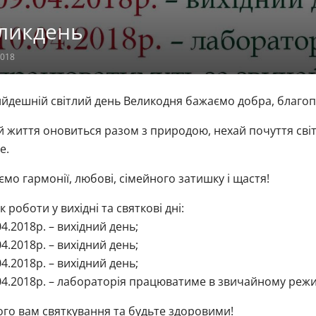
ликдень
2018
ийдешній світлий день Великодня бажаємо добра, благоп
 життя оновиться разом з природою, нехай почуття світ
е.
мо гармонії, любові, сімейного затишку і щастя!
к роботи у вихідні та святкові дні:
04.2018р. – вихідний день;
04.2018р. – вихідний день;
04.2018р. – вихідний день;
04.2018р. – лабораторія працюватиме в звичайному режи
го вам святкування та будьте здоровими!