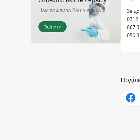
Нам важлива Ваша думка
За д
0312 
Оцінити
067 3
050 3
Поділ