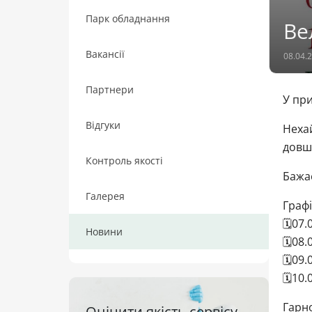
Парк обладнання
Ве
Вакансії
08.04.
Партнери
У пр
Відгуки
Нехай
довш
Контроль якості
Бажає
Галерея
Графі
🗓07.
Новини
🗓08.
🗓09.
🗓10.
Гарно
Оцінити якість сервісу