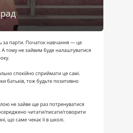
орад
ь за парти. Початок навчання — це
е. А тому не зайвим буде налаштуватися
оку.
льно спокійно сприймати це самі.
ки батьків, тож будьте позитивно
олою не зайве ще раз потренуватися
 зосереджено читати/писати/говорити
, що саме чекає її в школі.