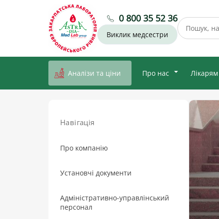
0 800 35 52 36
Виклик медсестри
Аналізи та ціни
Про нас
Лікарям
Навігація
Про компанію
Установчі документи
Адміністративно-управлінський
персонал