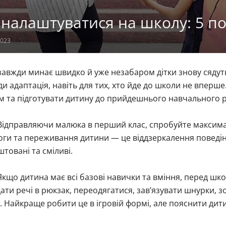
 налаштуватися на школу: 5 п
2023
завжди минає швидко й уже незабаром дітки знову сядут
и адаптація, навіть для тих, хто йде до школи не вперш
м та підготувати дитину до прийдешнього навчального р
ідправляючи малюка в перший клас, спробуйте максима
ги та переживання дитини — це віддзеркалення поведін
товані та сміливі.
кщо дитина має всі базові навички та вміння, перед шк
ати речі в рюкзак, переодягатися, зав’язувати шнурки,
 Найкраще робити це в ігровій формі, але пояснити дитині