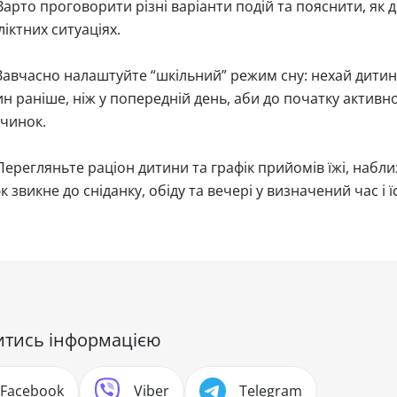
арто проговорити різні варіанти подій та пояснити, як ді
іктних ситуаціях.
авчасно налаштуйте “шкільний” режим сну: нехай дитин
н раніше, ніж у попередній день, аби до початку актив
очинок.
ерегляньте раціон дитини та графік прийомів їжі, набл
 звикне до сніданку, обіду та вечері у визначений час і 
итись інформацією
Facebook
Viber
Telegram