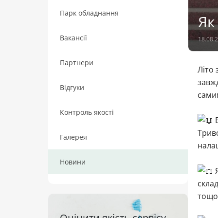
Парк обладнання
Як
Вакансії
18.08.
Партнери
Літо 
завжд
Відгуки
сами
Контроль якості
В
Триво
Галерея
налаш
Новини
Я
склад
тощо.
Оцінити якість сервісу