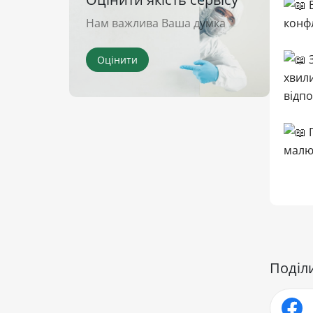
В
Нам важлива Ваша думка
конфл
З
Оцінити
хвили
відп
П
малюк
Поділ